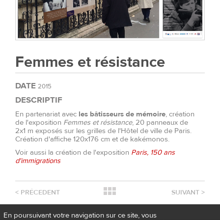
Femmes et résistance
DATE
2015
DESCRIPTIF
En partenariat avec
les bâtisseurs de mémoire
, création
de l'exposition
Femmes et résistance
, 20 panneaux de
2x1 m exposés sur les grilles de l'Hôtel de ville de Paris.
Création d'affiche 120x176 cm et de kakémonos.
Voir aussi la création de l'exposition
Paris, 150 ans
d'immigrations
<
PRÉCEDENT
SUIVANT
>
En poursuivant votre navigation sur ce site, vous