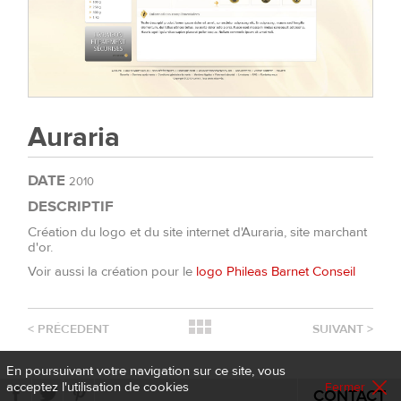
Auraria
DATE
2010
DESCRIPTIF
Création du logo et du site internet d'Auraria
, site marchant
d'or.
Voir aussi la création pour le
logo
Phileas Barnet Conseil
<
PRÉCEDENT
SUIVANT
>
En poursuivant votre navigation sur ce site, vous
acceptez l'utilisation de cookies
Fermer
CONTACT