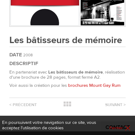
Les bâtisseurs de mémoire
DATE
2008
DESCRIPTIF
En partenariat avec
Les bâtisseurs de mémoire
, réalisation
d'une brochure de 28 pages, format fermé A2.
Voir aussi la création pour les
brochures Mount Gay Rum
<
PRÉCEDENT
SUIVANT
>
En poursuivant votre navigation sur ce site, vous
CONTACT
acceptez l'utilisation de cookies
Fermer